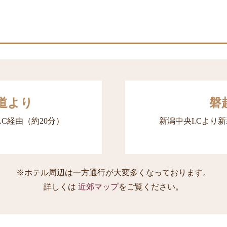
道より
磐
.C経由（約20分）
新潟中央I.Cより
※ホテル周辺は一方通行が大変多くなっております。
詳しくは
近郊マップ
をご覧ください。