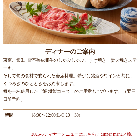
ディナーのご案内
東京、銀座̶。雪室熟成和牛のしゃぶしゃぶ、すき焼き、炭火焼きステ
ーキ。
そして旬の食材で彩られた会席料理。希少な銘酒やワインと共に、
くつろぎのひとときをお約束します。
蟹を一杯使用した「蟹 堪能コース」のご用意もございます。（要三
日前予約）
時間
18:00〜22:00(L/O.20：30)
2025-6ディナーメニューはこちら／dinner menu／晚