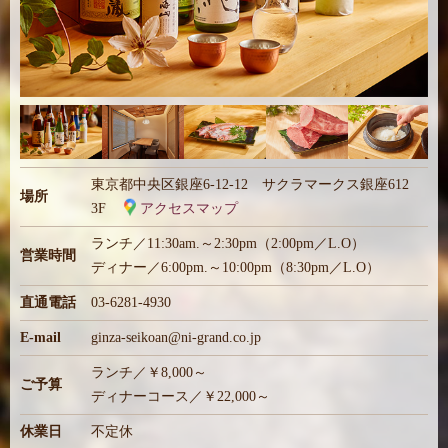
東京都中央区銀座6-12-12 サクラマークス銀座612
場所
3F
アクセスマップ
ランチ／11:30am.～2:30pm（2:00pm／L.O）
営業時間
ディナー／6:00pm.～10:00pm（8:30pm／L.O）
直通電話
03-6281-4930
E-mail
ginza-seikoan@ni-grand.co.jp
ランチ／￥8,000～
ご予算
ディナーコース／￥22,000～
休業日
不定休