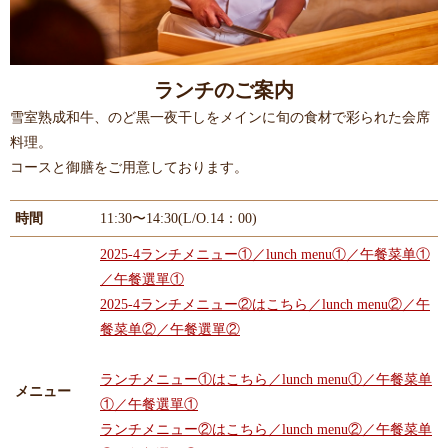
ランチのご案内
雪室熟成和牛、のど黒一夜干しをメインに旬の食材で彩られた会席
料理。
コースと御膳をご用意しております。
時間
11:30〜14:30(L/O.14：00)
2025-4ランチメニュー①／lunch menu①／午餐菜单①
／午餐選單①
2025-4ランチメニュー②はこちら／lunch menu②／午
餐菜单②／午餐選單②
ランチメニュー①はこちら／lunch menu①／午餐菜单
メニュー
①／午餐選單①
ランチメニュー②はこちら／lunch menu②／午餐菜单